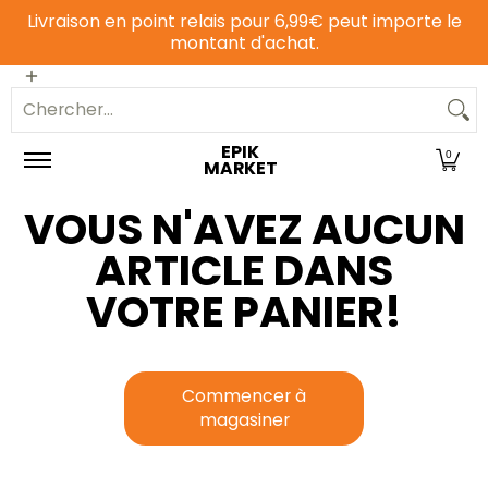
Livraison en point relais pour 6,99€ peut importe le
Passer au contenu principal
montant d'achat.
Epicerie sucrée
Epicerie salée
Animalerie
Chercher...
EPIK
0
MARKET
VOUS N'AVEZ AUCUN
ARTICLE DANS
VOTRE PANIER!
Commencer à
magasiner