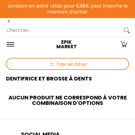
Livraison en point relais pour 6,99€ peut importe le
Passer au contenu principal
montant d'achat.
Epicerie sucrée
Epicerie salée
Animalerie
Chercher...
EPIK
0
MARKET
Trier et filtrer
Passer au contenu principal
DENTIFRICE ET BROSSE À DENTS
AUCUN PRODUIT NE CORRESPOND À VOTRE
COMBINAISON D'OPTIONS
SOCIAL MEDIA