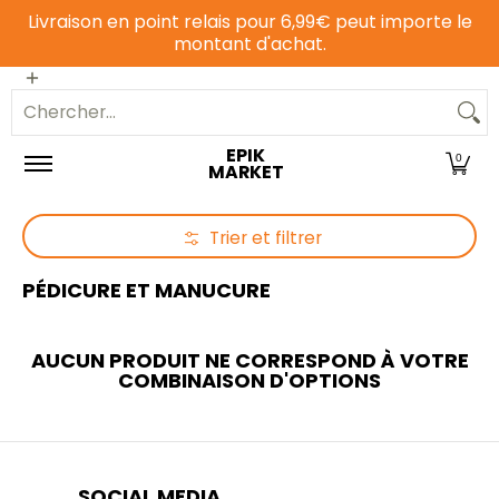
Livraison en point relais pour 6,99€ peut importe le
Passer au contenu principal
montant d'achat.
Epicerie sucrée
Epicerie salée
Animalerie
Chercher...
EPIK
0
MARKET
Trier et filtrer
Passer au contenu principal
PÉDICURE ET MANUCURE
AUCUN PRODUIT NE CORRESPOND À VOTRE
COMBINAISON D'OPTIONS
SOCIAL MEDIA