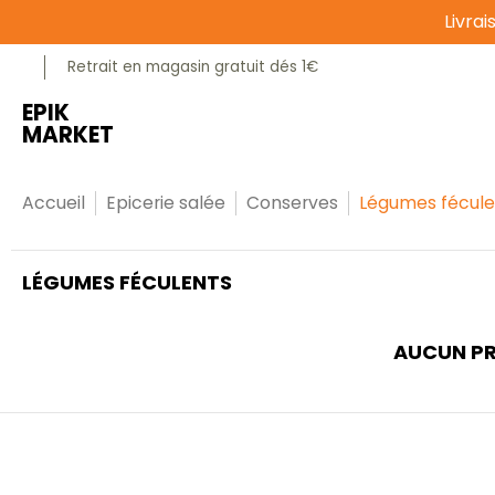
Livra
Passer au contenu principal
Epicerie sucrée
Epicerie salée
Animalerie
Retrait en magasin gratuit dés 1€
EPIK
MARKET
Accueil
Epicerie salée
Conserves
Légumes fécule
Passer au contenu principal
LÉGUMES FÉCULENTS
AUCUN PR