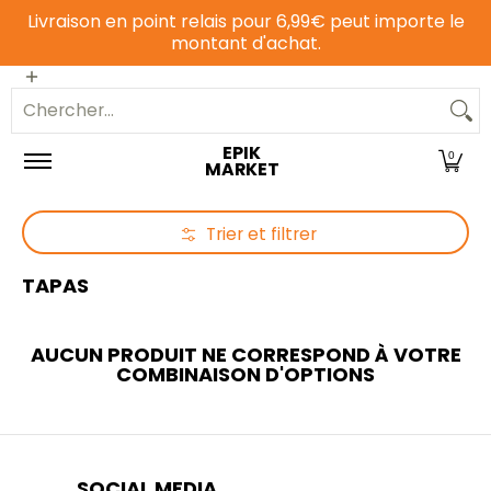
Livraison en point relais pour 6,99€ peut importe le
Passer au contenu principal
montant d'achat.
Epicerie sucrée
Epicerie salée
Animalerie
Chercher...
EPIK
0
MARKET
Trier et filtrer
Passer au contenu principal
TAPAS
AUCUN PRODUIT NE CORRESPOND À VOTRE
COMBINAISON D'OPTIONS
SOCIAL MEDIA