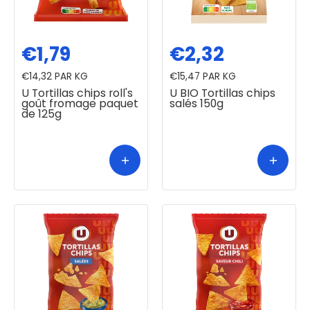
€1,79
€2,32
€14,32
PAR KG
€15,47
PAR KG
U Tortillas chips roll's
U BIO Tortillas chips
goût fromage paquet
salés 150g
de 125g