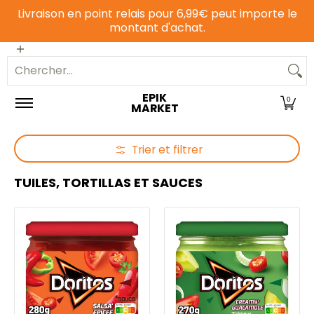
Livraison en point relais pour 6,99€ peut importe le
Passer au contenu principal
montant d'achat.
Epicerie sucrée
Epicerie salée
Animalerie
Chercher...
EPIK
0
MARKET
Trier et filtrer
Passer au contenu principal
TUILES, TORTILLAS ET SAUCES