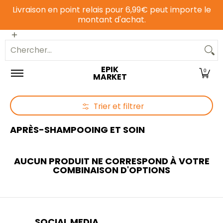
Livraison en point relais pour 6,99€ peut importe le
Passer au contenu principal
montant d'achat.
Epicerie sucrée
Epicerie salée
Animalerie
Chercher...
EPIK
0
MARKET
Trier et filtrer
Passer au contenu principal
APRÈS-SHAMPOOING ET SOIN
AUCUN PRODUIT NE CORRESPOND À VOTRE
COMBINAISON D'OPTIONS
SOCIAL MEDIA