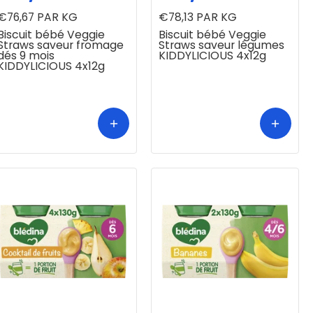
€76,67
PAR KG
€78,13
PAR KG
Biscuit bébé Veggie
Biscuit bébé Veggie
Straws saveur fromage
Straws saveur légumes
dés 9 mois
KIDDYLICIOUS 4x12g
KIDDYLICIOUS 4x12g