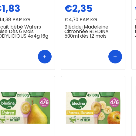
1,83
€2,35
14,38
PAR KG
€4,70
PAR KG
scuit bébé Wafers
Blédidej Madeleine
aise Dès 6 Mois
Citronnée BLEDINA
DDYLICIOUS 4x4g 16g
500ml dès 12 mois