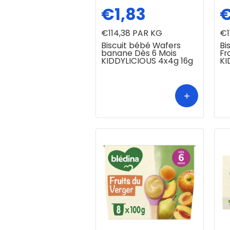
€1,83
€
€114,38
PAR KG
€1
Biscuit bébé Wafers
Bi
banane Dès 6 Mois
Fr
KIDDYLICIOUS 4x4g 16g
KI