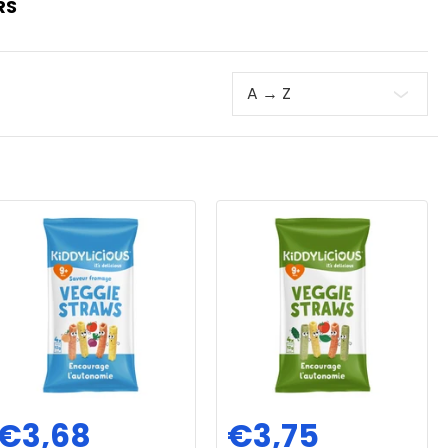
RS
Trier
€3,68
€3,75