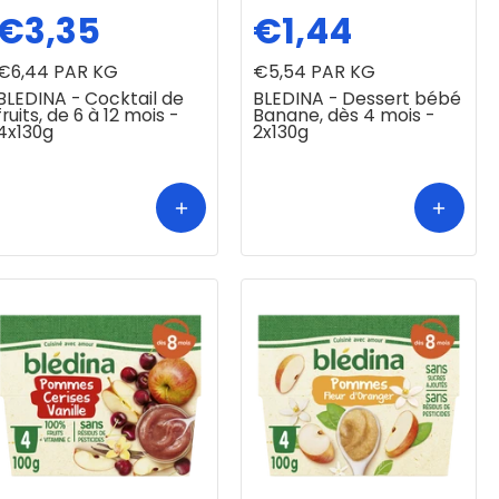
€3,35
€1,44
€6,44
PAR KG
€5,54
PAR KG
BLEDINA - Cocktail de
BLEDINA - Dessert bébé
fruits, de 6 à 12 mois -
Banane, dès 4 mois -
4x130g
2x130g