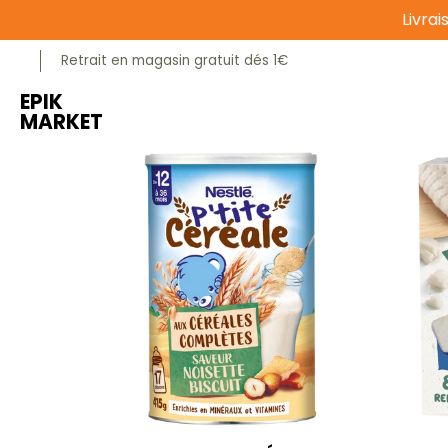
Livra
Passer au contenu principal
Epicerie sucrée
Epicerie salée
Animalerie
Retrait en magasin gratuit dés 1€
EPIK
MARKET