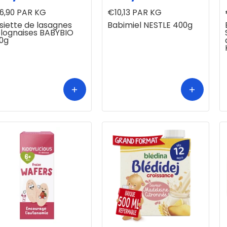
6,90
PAR KG
€10,13
PAR KG
siette de lasagnes
Babimiel NESTLE 400g
lognaises BABYBIO
0g