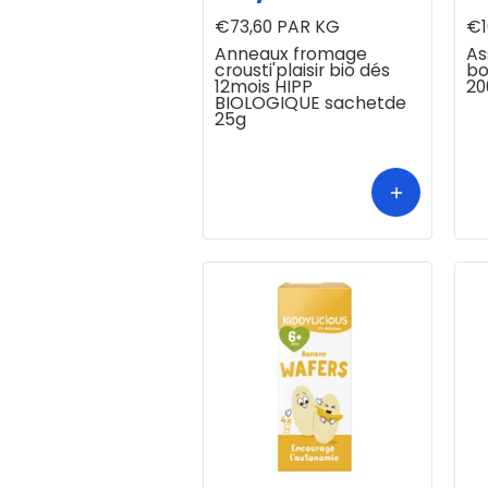
€73,60
PAR KG
€1
Anneaux fromage
As
crousti'plaisir bio dés
bo
12mois HIPP
20
BIOLOGIQUE sachetde
25g