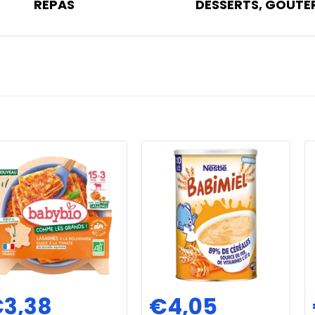
REPAS
DESSERTS, GOÛTE
3,38
€4,05