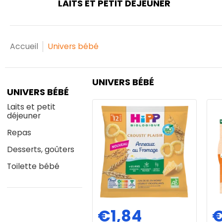
LAITS ET PETIT DÉJEUNER
Accueil
Univers bébé
Passer au contenu principal
UNIVERS BÉBÉ
UNIVERS BÉBÉ
Laits et petit
déjeuner
Repas
Desserts, goûters
Toilette bébé
€1,84
€