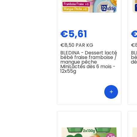
€5,61
€
€8,50
PAR KG
€8
BLEDINA - Dessert lacté
BL
bébé fraise framboise /
bé
mangue pêche
dè
MiniLactés dès 6 mois -
12x55g