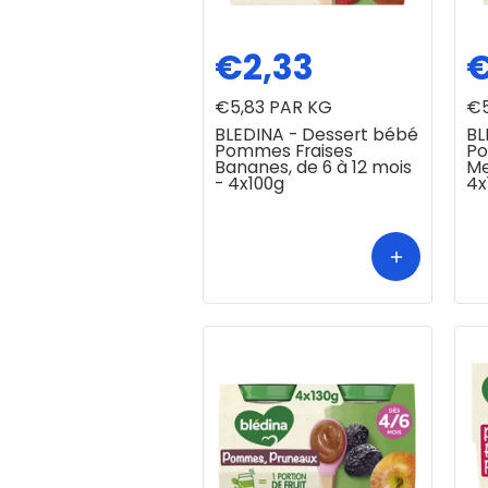
€2,33
€
€5,83
PAR KG
€5
BLEDINA - Dessert bébé
BL
Pommes Fraises
Po
Bananes, de 6 à 12 mois
Me
- 4x100g
4x