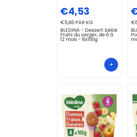
€4,53
€
€5,66
PAR KG
€6
BLEDINA - Dessert bébé
BL
Fruits du verger, de 6 à
Po
12 mois - 8x100g
mo