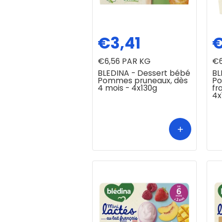
€3,41
€
€6,56
PAR KG
€6
BLEDINA - Dessert bébé
BL
Pommes pruneaux, dès
Po
4 mois - 4x130g
fr
4x