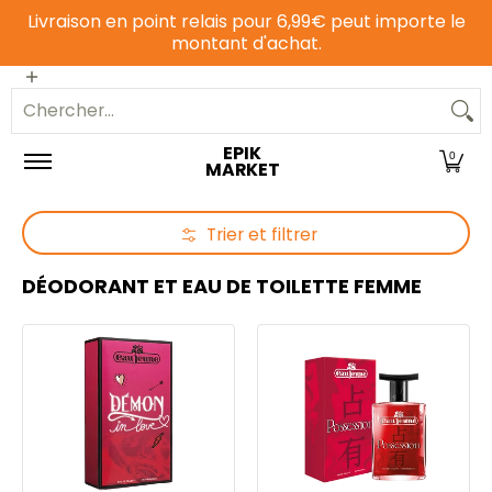
Livraison en point relais pour 6,99€ peut importe le
Passer au contenu principal
montant d'achat.
Epicerie sucrée
Epicerie salée
Animalerie
Chercher...
EPIK
0
MARKET
Trier et filtrer
Passer au contenu principal
DÉODORANT ET EAU DE TOILETTE FEMME