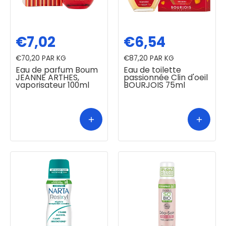
€7,02
€6,54
€70,20
PAR KG
€87,20
PAR KG
Eau de parfum Boum
Eau de toilette
JEANNE ARTHES,
passionnée Clin d'oeil
vaporisateur 100ml
BOURJOIS 75ml