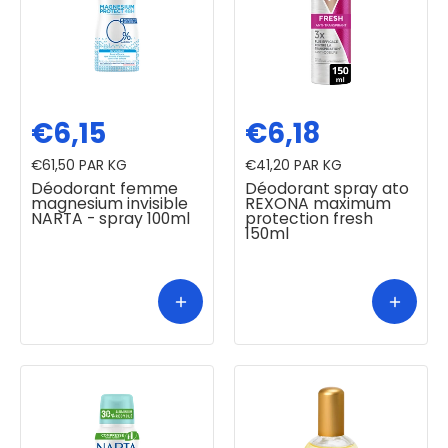
€6,15
€6,18
€61,50
PAR KG
€41,20
PAR KG
Déodorant femme
Déodorant spray ato
magnesium invisible
REXONA maximum
NARTA - spray 100ml
protection fresh
150ml