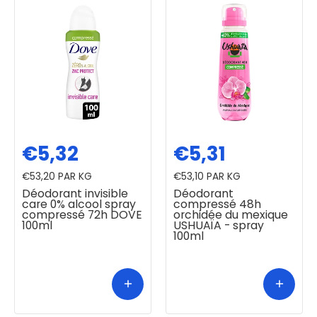
€5,32
€5,31
€53,20
PAR KG
€53,10
PAR KG
Déodorant invisible
Déodorant
care 0% alcool spray
compressé 48h
compressé 72h DOVE
orchidée du mexique
100ml
USHUAÏA - spray
100ml