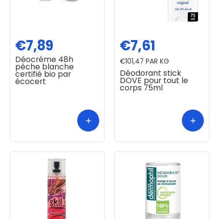
€7,89
€7,61
Déocréme 48h
€101,47
PAR KG
pêche blanche
Déodorant stick
certifié bio par
DOVE pour tout le
écocert
corps 75ml