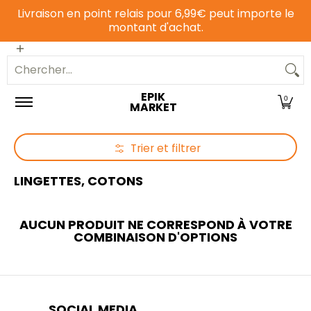
Livraison en point relais pour 6,99€ peut importe le
Passer au contenu principal
montant d'achat.
Epicerie sucrée
Epicerie salée
Animalerie
Chercher...
EPIK
0
MARKET
Trier et filtrer
Passer au contenu principal
LINGETTES, COTONS
AUCUN PRODUIT NE CORRESPOND À VOTRE
COMBINAISON D'OPTIONS
SOCIAL MEDIA