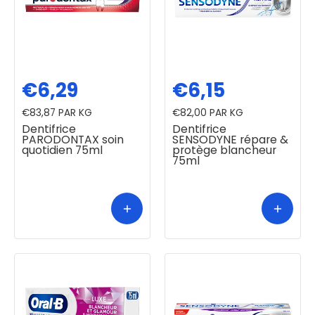
€6,29
€6,15
€83,87
PAR KG
€82,00
PAR KG
Dentifrice
Dentifrice
PARODONTAX soin
SENSODYNE répare &
quotidien 75ml
protège blancheur
75ml