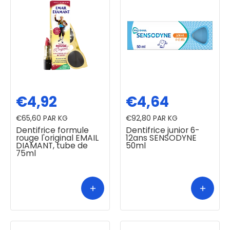
€4,92
€4,64
€65,60
PAR KG
€92,80
PAR KG
Dentifrice formule
Dentifrice junior 6-
rouge l'original EMAIL
12ans SENSODYNE
DIAMANT, tube de
50ml
75ml