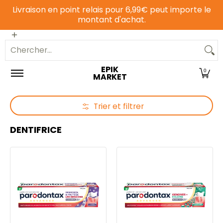
Livraison en point relais pour 6,99€ peut importe le
Passer au contenu principal
montant d'achat.
Epicerie sucrée
Epicerie salée
Animalerie
Chercher...
EPIK
0
MARKET
Trier et filtrer
Passer au contenu principal
DENTIFRICE