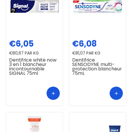
€6,05
€6,08
€80,67
PAR KG
€81,07
PAR KG
Dentifrice white now
Dentifrice
3 en 1 blancheur
SENSODYNE multi-
incontournable
protection blancheur
SIGNAL 75ml
75mL