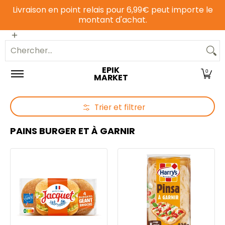
Livraison en point relais pour 6,99€ peut importe le
Passer au contenu principal
montant d'achat.
Epicerie sucrée
Epicerie salée
Animalerie
Chercher...
EPIK
0
MARKET
Trier et filtrer
Passer au contenu principal
PAINS BURGER ET À GARNIR