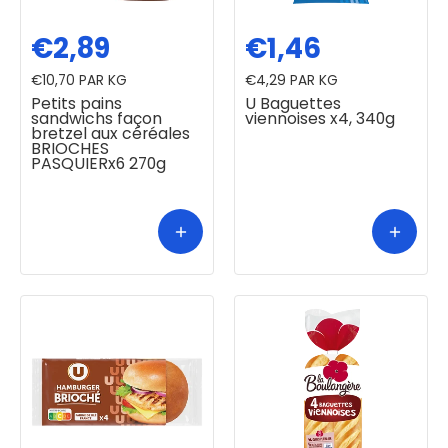
€2,89
€1,46
€10,70
PAR KG
€4,29
PAR KG
Petits pains
U Baguettes
sandwichs façon
viennoises x4, 340g
bretzel aux céréales
BRIOCHES
PASQUIERx6 270g