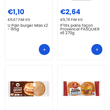
€1,10
€2,64
€6,67
PAR KG
€9,78
PAR KG
U Pain burger Maxi x2
P'tits pains façon
- 165g
Provencal PASQUIER
x6 270g