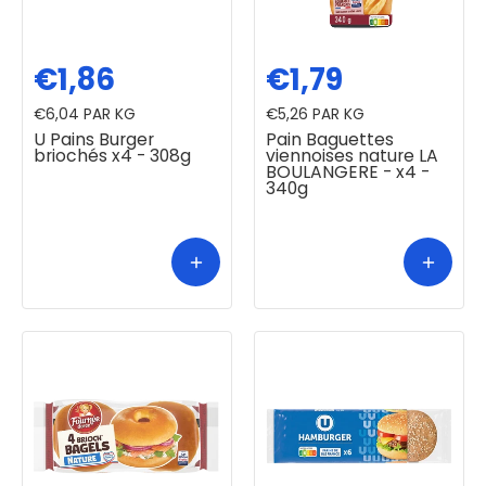
€1,86
€1,79
€6,04
PAR KG
€5,26
PAR KG
U Pains Burger
Pain Baguettes
briochés x4 - 308g
viennoises nature LA
BOULANGERE - x4 -
340g